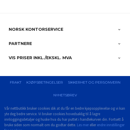
NORSK KONTORSERVICE
PARTNERE
VIS PRISER INKL./EKSKL. MVA
FRAKT
KJØPSBETINGELSER
SIKKERHET OG PERSONVERN
NYHETSBREV
Vår nettbutikk bruker cookies slik at du får en bedre kjøpsopplevelse og vi kan
yte deg bedre service. Vi bruker cookies hovedsaklig til å lagre
innloggingsdetaljer og huske hva du har puttet i handlekurven din. Fortsett å
bruke siden som normalt om du godtar dette.
Les mer
eller
endre innstillinger