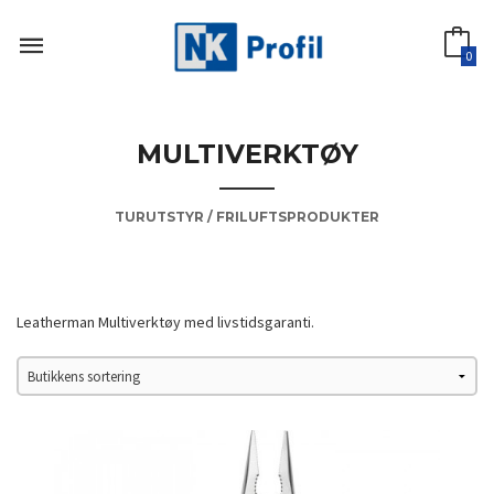
Gå
til
innholdet
0
MULTIVERKTØY
TURUTSTYR / FRILUFTSPRODUKTER
Leatherman Multiverktøy med livstidsgaranti.