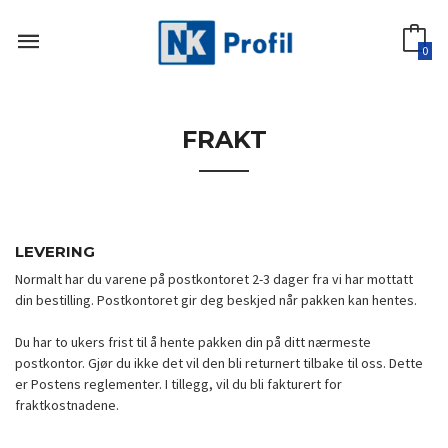
Gå
til
innholdet
0
FRAKT
LEVERING
Normalt har du varene på postkontoret 2-3 dager fra vi har mottatt
din bestilling. Postkontoret gir deg beskjed når pakken kan hentes.
Du har to ukers frist til å hente pakken din på ditt nærmeste
postkontor. Gjør du ikke det vil den bli returnert tilbake til oss. Dette
er Postens reglementer. I tillegg, vil du bli fakturert for
fraktkostnadene.