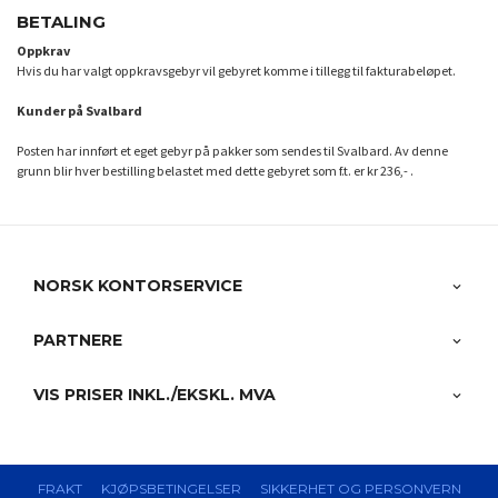
BETALING
Oppkrav
Hvis du har valgt oppkravsgebyr vil gebyret komme i tillegg til fakturabeløpet.
Kunder på Svalbard
Posten har innført et eget gebyr på pakker som sendes til Svalbard. Av denne
grunn blir hver bestilling belastet med dette gebyret som f.t. er kr 236,- .
NORSK KONTORSERVICE
PARTNERE
VIS PRISER INKL./EKSKL. MVA
FRAKT
KJØPSBETINGELSER
SIKKERHET OG PERSONVERN