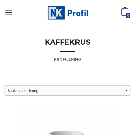
Gå
til
innholdet
0
KAFFEKRUS
PROFILERING