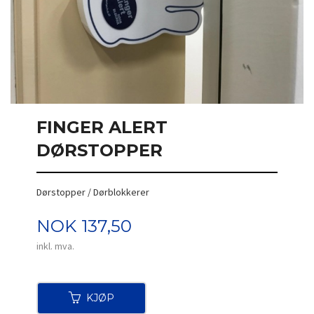
FINGER ALERT
DØRSTOPPER
Dørstopper / Dørblokkerer
Pris
NOK
137,50
inkl. mva.
KJØP