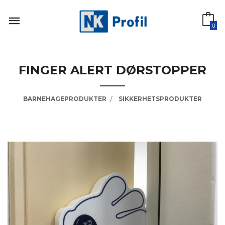
Gå
til
innholdet
0
FINGER ALERT DØRSTOPPER
BARNEHAGEPRODUKTER
SIKKERHETSPRODUKTER