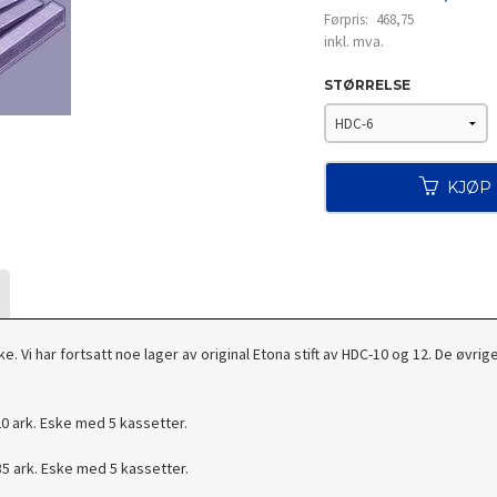
Førpris:
468,75
Rabatt
inkl. mva.
STØRRELSE
KJØP
ke. Vi har fortsatt noe lager av original Etona stift av HDC-10 og 12. De øv
 20 ark. Eske med 5 kassetter.
35 ark.
Eske med 5 kassetter.