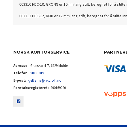
003310 HDC-10, GRØNN er 10mm lang stift, beregnet for å stifte i
003312 HDC-12, RØD er 12 mm lang stift, beregnet for å stifte innt
NORSK KONTORSERVICE
PARTNER
Adresse:
Grasskaret 7, 6429 Molde
Telefon:
90191819
E-post:
kjell.arne@nkprofil.no
Foretaksregisteret:
990169020