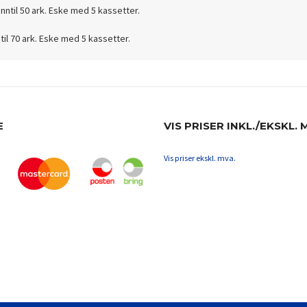
nntil 50 ark.
Eske med 5 kassetter.
il 70 ark.
Eske med 5 kassetter.
E
VIS PRISER INKL./EKSKL. 
Vis priser ekskl. mva.