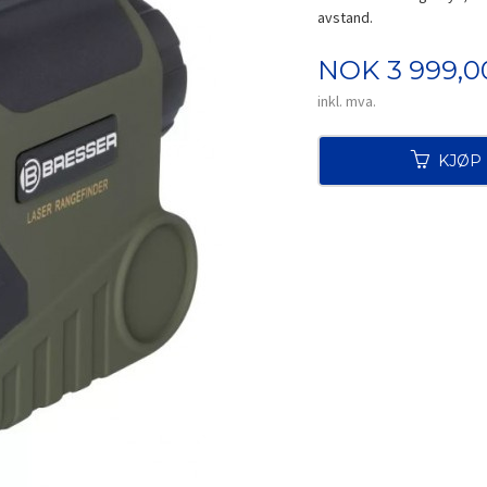
avstand.
Pris
NOK
3 999,0
inkl. mva.
KJØP