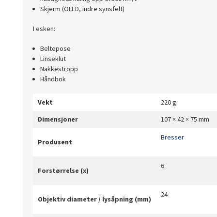
Skjerm (OLED, indre synsfelt)
I esken:
Beltepose
Linseklut
Nakkestropp
Håndbok
Vekt
220 g
Dimensjoner
107 × 42 × 75 mm
Bresser
Produsent
6
Forstørrelse (x)
24
Objektiv diameter / lysåpning (mm)