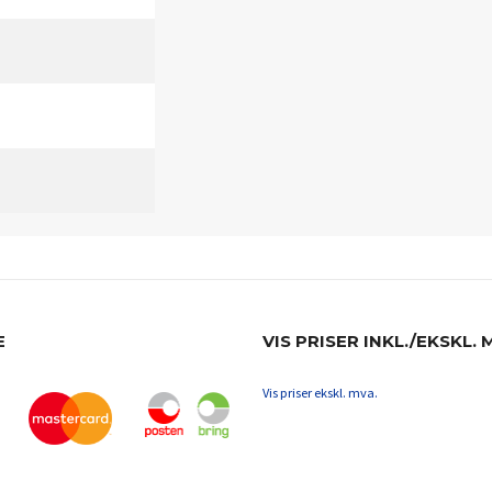
E
VIS PRISER INKL./EKSKL. 
Vis priser ekskl. mva.