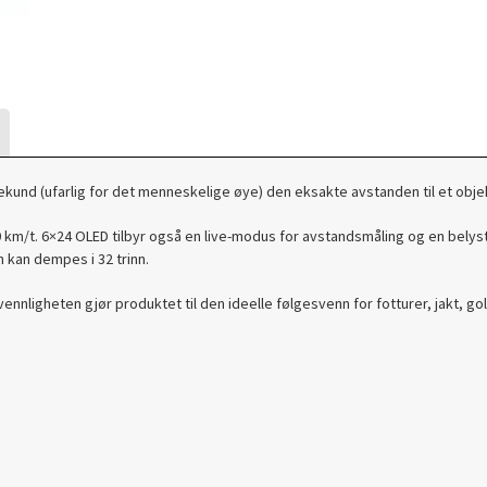
kund (ufarlig for det menneskelige øye) den eksakte avstanden til et obje
 km/t. 6×24 OLED tilbyr også en live-modus for avstandsmåling og en belyst 
 kan dempes i 32 trinn.
ligheten gjør produktet til den ideelle følgesvenn for fotturer, jakt, golf