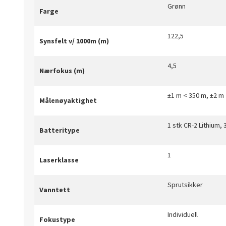
Grønn
Farge
122,5
Synsfelt v/ 1000m (m)
4,5
Nærfokus (m)
±1 m < 350 m, ±2 m
Målenøyaktighet
1 stk CR-2 Lithium, 
Batteritype
1
Laserklasse
Sprutsikker
Vanntett
Individuell
Fokustype