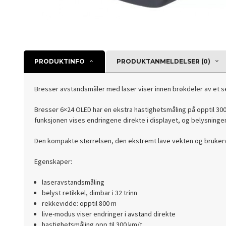
PRODUKTINFO
PRODUKTANMELDELSER (0)
Bresser avstandsmåler med laser viser innen brøkdeler av et se
Bresser 6×24 OLED har en ekstra hastighetsmåling på opptil 300
funksjonen vises endringene direkte i displayet, og belysningen
Den kompakte størrelsen, den ekstremt lave vekten og brukervenn
Egenskaper:
laseravstandsmåling
belyst retikkel, dimbar i 32 trinn
rekkevidde: opptil 800 m
live-modus viser endringer i avstand direkte
hastighetsmåling opp til 300 km/t