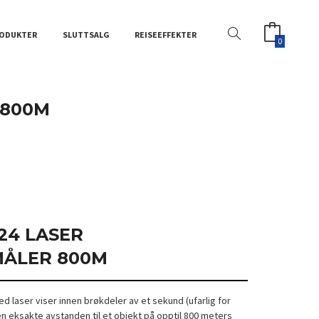
ODUKTER
SLUTTSALG
REISEEFFEKTER
0
 800M
24 LASER
ÅLER 800M
 laser viser innen brøkdeler av et sekund (ufarlig for
 eksakte avstanden til et objekt på opptil 800 meters