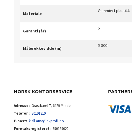
Gummiert plastikk
Materiale
5
Garanti (år)
5-800
Målerekkevidde (m)
NORSK KONTORSERVICE
PARTNER
Adresse:
Grasskaret 7, 6429 Molde
Telefon:
90191819
E-post:
kjell.arne@nkprofil.no
Foretaksregisteret:
990169020